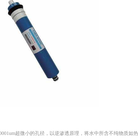
为0.0001um超微小的孔径，以逆渗透原理，将水中所含不纯物