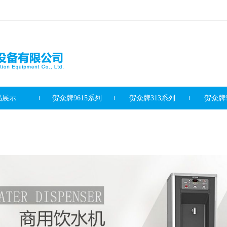
品展示
贺众牌9615系列
贺众牌313系列
贺众牌9
滤芯系列
客户案例
新闻资讯
最新