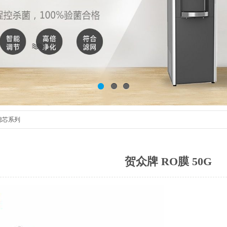
1
2
3
滤芯系列
贺众牌 RO膜 50G