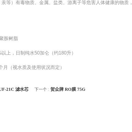
、汞等）有毒物质、金属、盐类、游离子等危害人体健康的物质
聚胺树脂
%以上，日制纯水50加仑（约180升）
2个月（视水质及使用状况而定）
UF-21C 滤水芯
贺众牌 RO膜 75G
下一个 :