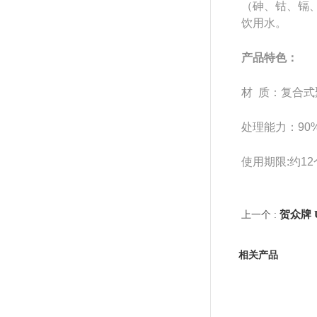
（砷、钴、镉
饮用水。
产品特色：
材 质：复合式
处理能力：90
使用期限:约1
贺众牌 
上一个 :
相关产品